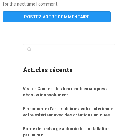
for the next time I comment.
www
filme
anybunny
tias
bucetas
anal
fatal
gordinha
videos
sexo
sexo
pornô
gostosas
molhadinhas
teen
model
branquinha
porno
mae
explicito
da
xshaker.net
fotos
porno
sorriso
pelada
vintage
gostosa
Articles récents
bart
tigresa
boa
de.rajwap.xyz
girl
school
nudist
xlxx.pro
vegasmpegs.com
fuck
freejavporn.mobi
fooda
peitos
masterbate
girl
crazy
sexo
melao
lisa
xvideos
grandes
cum
sexy
group
sentada
nua
Visiter Cannes : les lieux emblématiques à
simpsons
com
e
xbvideo
naked
negras
no
na
découvrir absolument
porn
forca
bicudos
dotadao
gostosas
colo
favela
deu
peladas
Ferronnerie d’art : sublimez votre intérieur et
por
votre extérieur avec des créations uniques
dinheiro
Borne de recharge à domicile : installation
par un pro