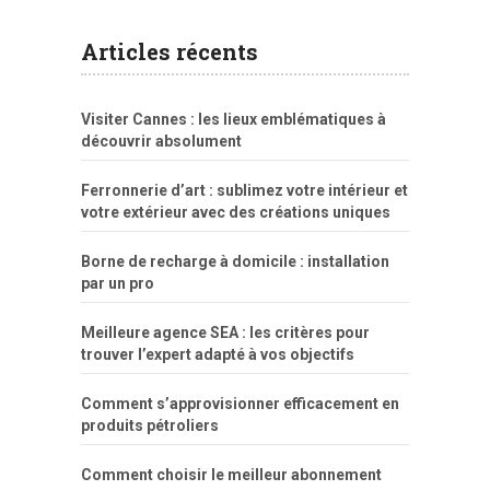
explicito
da
xshaker.net
fotos
porno
sorriso
pelada
vintage
gostosa
Articles récents
bart
tigresa
boa
de.rajwap.xyz
girl
school
nudist
xlxx.pro
vegasmpegs.com
fuck
freejavporn.mobi
fooda
peitos
masterbate
girl
crazy
sexo
melao
lisa
xvideos
grandes
cum
sexy
group
sentada
nua
Visiter Cannes : les lieux emblématiques à
simpsons
com
e
xbvideo
naked
negras
no
na
découvrir absolument
porn
forca
bicudos
dotadao
gostosas
colo
favela
deu
peladas
Ferronnerie d’art : sublimez votre intérieur et
por
votre extérieur avec des créations uniques
dinheiro
Borne de recharge à domicile : installation
par un pro
Meilleure agence SEA : les critères pour
trouver l’expert adapté à vos objectifs
Comment s’approvisionner efficacement en
produits pétroliers
Comment choisir le meilleur abonnement