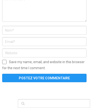
Save my name, email, and website in this browser
for the next time I comment.
www
filme
anybunny
tias
bucetas
anal
fatal
gordinha
videos
sexo
sexo
pornô
gostosas
molhadinhas
teen
model
branquinha
porno
mae