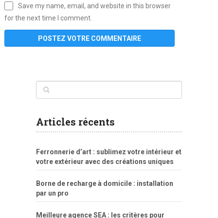
Save my name, email, and website in this browser
for the next time I comment.
www
filme
anybunny
tias
bucetas
anal
fatal
gordinha
videos
sexo
sexo
pornô
gostosas
molhadinhas
teen
model
branquinha
porno
mae
explicito
da
xshaker.net
fotos
porno
sorriso
pelada
vintage
gostosa
Articles récents
bart
tigresa
boa
de.rajwap.xyz
girl
school
nudist
xlxx.pro
vegasmpegs.com
fuck
freejavporn.mobi
fooda
peitos
masterbate
girl
crazy
sexo
melao
lisa
xvideos
grandes
cum
sexy
group
sentada
nua
Ferronnerie d’art : sublimez votre intérieur et
simpsons
com
e
xbvideo
naked
negras
no
na
votre extérieur avec des créations uniques
porn
forca
bicudos
dotadao
gostosas
colo
favela
deu
peladas
Borne de recharge à domicile : installation
por
par un pro
dinheiro
Meilleure agence SEA : les critères pour