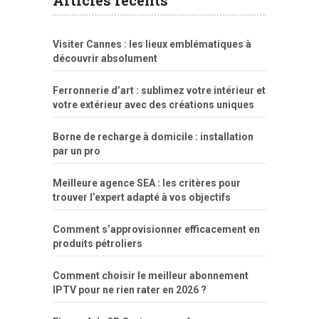
Articles récents
fuck
freejavporn.mobi
fooda
peitos
masterbate
girl
crazy
sexo
melao
lisa
xvideos
grandes
cum
sexy
group
sentada
nua
Visiter Cannes : les lieux emblématiques à
simpsons
com
e
xbvideo
naked
negras
no
na
découvrir absolument
porn
forca
bicudos
dotadao
gostosas
colo
favela
deu
peladas
Ferronnerie d’art : sublimez votre intérieur et
por
votre extérieur avec des créations uniques
dinheiro
Borne de recharge à domicile : installation
par un pro
Meilleure agence SEA : les critères pour
trouver l’expert adapté à vos objectifs
Comment s’approvisionner efficacement en
produits pétroliers
Comment choisir le meilleur abonnement
IPTV pour ne rien rater en 2026 ?