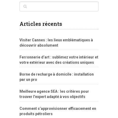
www
filme
anybunny
tias
bucetas
anal
fatal
gordinha
videos
sexo
sexo
pornô
gostosas
molhadinhas
teen
model
branquinha
porno
mae
explicito
da
xshaker.net
fotos
porno
sorriso
pelada
vintage
gostosa
Articles récents
bart
tigresa
boa
de.rajwap.xyz
girl
school
nudist
xlxx.pro
vegasmpegs.com
fuck
freejavporn.mobi
fooda
peitos
masterbate
girl
crazy
sexo
melao
lisa
xvideos
grandes
cum
sexy
group
sentada
nua
Visiter Cannes : les lieux emblématiques à
simpsons
com
e
xbvideo
naked
negras
no
na
découvrir absolument
porn
forca
bicudos
dotadao
gostosas
colo
favela
deu
peladas
Ferronnerie d’art : sublimez votre intérieur et
por
votre extérieur avec des créations uniques
dinheiro
Borne de recharge à domicile : installation
par un pro
Meilleure agence SEA : les critères pour
trouver l’expert adapté à vos objectifs
Comment s’approvisionner efficacement en
produits pétroliers