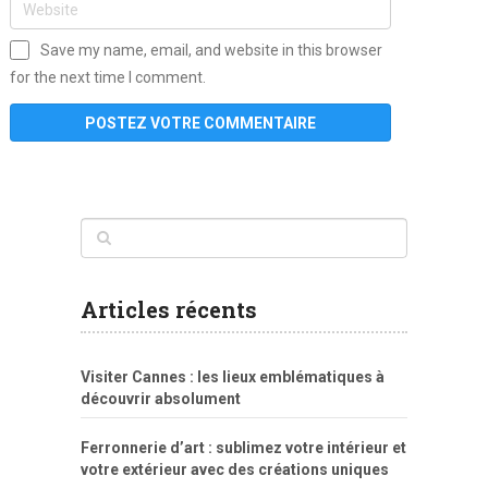
Save my name, email, and website in this browser
for the next time I comment.
www
filme
anybunny
tias
bucetas
anal
fatal
gordinha
videos
sexo
sexo
pornô
gostosas
molhadinhas
teen
model
branquinha
porno
mae
explicito
da
xshaker.net
fotos
porno
sorriso
pelada
vintage
gostosa
Articles récents
bart
tigresa
boa
de.rajwap.xyz
girl
school
nudist
xlxx.pro
vegasmpegs.com
fuck
freejavporn.mobi
fooda
peitos
masterbate
girl
crazy
sexo
melao
lisa
xvideos
grandes
cum
sexy
group
sentada
nua
Visiter Cannes : les lieux emblématiques à
simpsons
com
e
xbvideo
naked
negras
no
na
découvrir absolument
porn
forca
bicudos
dotadao
gostosas
colo
favela
deu
peladas
Ferronnerie d’art : sublimez votre intérieur et
por
votre extérieur avec des créations uniques
dinheiro