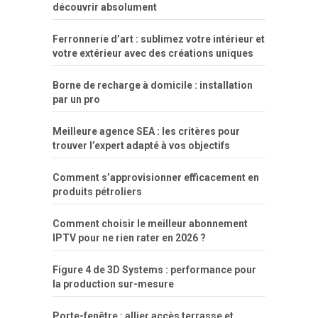
découvrir absolument
porn
forca
bicudos
dotadao
gostosas
colo
favela
deu
peladas
Ferronnerie d’art : sublimez votre intérieur et
por
votre extérieur avec des créations uniques
dinheiro
Borne de recharge à domicile : installation
par un pro
Meilleure agence SEA : les critères pour
trouver l’expert adapté à vos objectifs
Comment s’approvisionner efficacement en
produits pétroliers
Comment choisir le meilleur abonnement
IPTV pour ne rien rater en 2026 ?
Figure 4 de 3D Systems : performance pour
la production sur-mesure
Porte-fenêtre : allier accès terrasse et