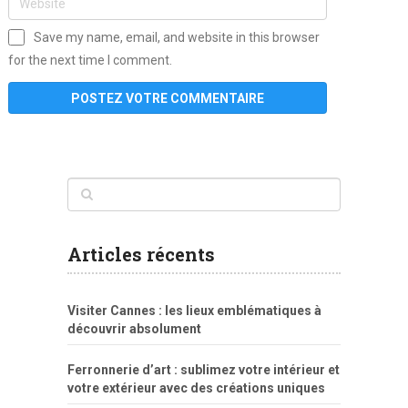
Save my name, email, and website in this browser
for the next time I comment.
www
filme
anybunny
tias
bucetas
anal
fatal
gordinha
videos
sexo
sexo
pornô
gostosas
molhadinhas
teen
model
branquinha
porno
mae
explicito
da
xshaker.net
fotos
porno
sorriso
pelada
vintage
gostosa
Articles récents
bart
tigresa
boa
de.rajwap.xyz
girl
school
nudist
xlxx.pro
vegasmpegs.com
fuck
freejavporn.mobi
fooda
peitos
masterbate
girl
crazy
sexo
melao
lisa
xvideos
grandes
cum
sexy
group
sentada
nua
Visiter Cannes : les lieux emblématiques à
simpsons
com
e
xbvideo
naked
negras
no
na
découvrir absolument
porn
forca
bicudos
dotadao
gostosas
colo
favela
deu
peladas
Ferronnerie d’art : sublimez votre intérieur et
por
votre extérieur avec des créations uniques
dinheiro