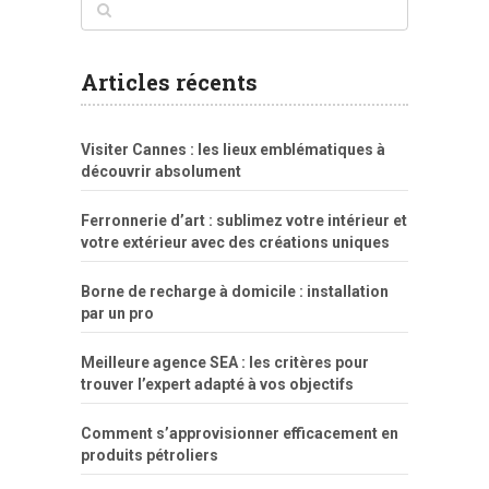
www
filme
anybunny
tias
bucetas
anal
fatal
gordinha
videos
sexo
sexo
pornô
gostosas
molhadinhas
teen
model
branquinha
porno
mae
explicito
da
xshaker.net
fotos
porno
sorriso
pelada
vintage
gostosa
Articles récents
bart
tigresa
boa
de.rajwap.xyz
girl
school
nudist
xlxx.pro
vegasmpegs.com
fuck
freejavporn.mobi
fooda
peitos
masterbate
girl
crazy
sexo
melao
lisa
xvideos
grandes
cum
sexy
group
sentada
nua
Visiter Cannes : les lieux emblématiques à
simpsons
com
e
xbvideo
naked
negras
no
na
découvrir absolument
porn
forca
bicudos
dotadao
gostosas
colo
favela
deu
peladas
Ferronnerie d’art : sublimez votre intérieur et
por
votre extérieur avec des créations uniques
dinheiro
Borne de recharge à domicile : installation
par un pro
Meilleure agence SEA : les critères pour
trouver l’expert adapté à vos objectifs
Comment s’approvisionner efficacement en
produits pétroliers