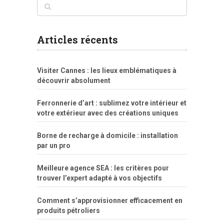
www
filme
anybunny
tias
bucetas
anal
fatal
gordinha
videos
sexo
sexo
pornô
gostosas
molhadinhas
teen
model
branquinha
porno
mae
explicito
da
xshaker.net
fotos
porno
sorriso
pelada
vintage
gostosa
Articles récents
bart
tigresa
boa
de.rajwap.xyz
girl
school
nudist
xlxx.pro
vegasmpegs.com
fuck
freejavporn.mobi
fooda
peitos
masterbate
girl
crazy
sexo
melao
lisa
xvideos
grandes
cum
sexy
group
sentada
nua
Visiter Cannes : les lieux emblématiques à
simpsons
com
e
xbvideo
naked
negras
no
na
découvrir absolument
porn
forca
bicudos
dotadao
gostosas
colo
favela
deu
peladas
Ferronnerie d’art : sublimez votre intérieur et
por
votre extérieur avec des créations uniques
dinheiro
Borne de recharge à domicile : installation
par un pro
Meilleure agence SEA : les critères pour
trouver l’expert adapté à vos objectifs
Comment s’approvisionner efficacement en
produits pétroliers