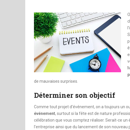
dinheiro
O
c
l
S
p
ê
e
v
M
p
de mauvaises surprises.
Déterminer son objectif
Comme tout projet d’événement, on a toujours un ou p
événement
, surtout si la fête est de nature professi
célébration que vous comptez réaliser. Serait-ce un 
l’entreprise ainsi que du lancement de son nouveau p