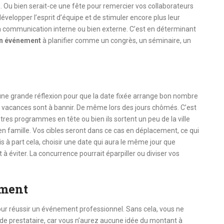
s. Ou bien serait-ce une fête pour remercier vos collaborateurs
 développer l’esprit d’équipe et de stimuler encore plus leur
 la communication interne ou bien externe. C’est en déterminant
on événement
à planifier comme un congrès, un séminaire, un
e
té une grande réflexion pour que la date fixée arrange bon nombre
e vacances sont à bannir. De même lors des jours chômés. C’est
res programmes en tête ou bien ils sortent un peu de la ville
en famille. Vos cibles seront dans ce cas en déplacement, ce qui
is à part cela, choisir une date qui aura le même jour que
 éviter. La concurrence pourrait éparpiller ou diviser vos
ement
our réussir un événement professionnel. Sans cela, vous ne
 de prestataire, car vous n’aurez aucune idée du montant à