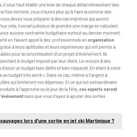
il vous faut établir une liste de chaque détail nécessitant des
ne fois terminé, vous n’aurez plus qu’à faire la somme des
, vous devez vous préparer à des cas imprévus qui auront
r cela, il serait judicieux de prendre une marge en calculant
n’aurez aucune contrainte budgétaire surtout au dernier moment.
carté en faisant appel à des professionnels en
organisation
e grâce à leurs aptitudes et leurs expériences qui ont permis à
ables pour la concrétisation d’un projet d’événement. Ils
spectant le budget imposé par leur client. Le recours à des
’avoir un budget bien défini et bien respecté. En étant à votre
i un budget très serré ». Dans ce cas, même si l’argent à
utiles qui limiteront vos dépenses. Et ce qui est extraordinaire
oduits à l’approche ou le jour de la fête
, ces experts seront
 l’événement
sans que vous n’ayez à ajouter des sorties
 sauvages lors d’une sortie en jet ski Martinique ?