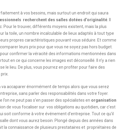
parfaitement à vos besoins, mais surtout un endroit qui saura
essionnels recherchent des salles dotées d’originalité
. Il
ic. Pour le trouver, différents moyens existent, mais la plus
Sur la toile, un nombre incalculable de lieux adaptés à tout type
eurs propres caractéristiques pouvant vous séduire. Et comme
e comparer leurs prix pour que vous ne soyez pas hors budget.
eux pour confirmer la véracité des informations mentionnées dans
surtout en ce qui concerne les images est déconseillé. Il n’y a rien
 le lieu. De plus, vous pourrez en profiter pour faire des
prix.
 cela va accaparer énormément de temps alors que vous serez
ntreprise, sans parler des responsabilités dans votre foyer.
e l’on ne peut pas s’en passer des spécialistes en
organisation
on de vous focaliser sur vos obligations au quotidien, car c’est
qui soit conforme à votre événement d’entreprise. Tout ce qu’il
de salle dont vous aurez besoin. Plongé depuis des années dans
ait la connaissance de plusieurs prestataires et propriétaires de