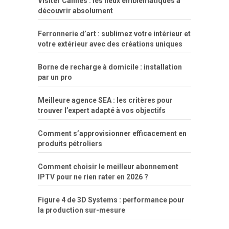
Visiter Cannes : les lieux emblématiques à
simpsons
com
e
xbvideo
naked
negras
no
na
découvrir absolument
porn
forca
bicudos
dotadao
gostosas
colo
favela
deu
peladas
Ferronnerie d’art : sublimez votre intérieur et
por
votre extérieur avec des créations uniques
dinheiro
Borne de recharge à domicile : installation
par un pro
Meilleure agence SEA : les critères pour
trouver l’expert adapté à vos objectifs
Comment s’approvisionner efficacement en
produits pétroliers
Comment choisir le meilleur abonnement
IPTV pour ne rien rater en 2026 ?
Figure 4 de 3D Systems : performance pour
la production sur-mesure