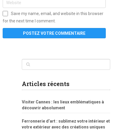
Save my name, email, and website in this browser
for the next time I comment.
www
filme
anybunny
tias
bucetas
anal
fatal
gordinha
videos
sexo
sexo
pornô
gostosas
molhadinhas
teen
model
branquinha
porno
mae
explicito
da
xshaker.net
fotos
porno
sorriso
pelada
vintage
gostosa
Articles récents
bart
tigresa
boa
de.rajwap.xyz
girl
school
nudist
xlxx.pro
vegasmpegs.com
fuck
freejavporn.mobi
fooda
peitos
masterbate
girl
crazy
sexo
melao
lisa
xvideos
grandes
cum
sexy
group
sentada
nua
Visiter Cannes : les lieux emblématiques à
simpsons
com
e
xbvideo
naked
negras
no
na
découvrir absolument
porn
forca
bicudos
dotadao
gostosas
colo
favela
deu
peladas
Ferronnerie d’art : sublimez votre intérieur et
por
votre extérieur avec des créations uniques
dinheiro