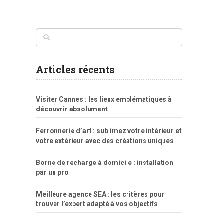
www
filme
anybunny
tias
bucetas
anal
fatal
gordinha
videos
sexo
sexo
pornô
gostosas
molhadinhas
teen
model
branquinha
porno
mae
explicito
da
xshaker.net
fotos
porno
sorriso
pelada
vintage
gostosa
Articles récents
bart
tigresa
boa
de.rajwap.xyz
girl
school
nudist
xlxx.pro
vegasmpegs.com
fuck
freejavporn.mobi
fooda
peitos
masterbate
girl
crazy
sexo
melao
lisa
xvideos
grandes
cum
sexy
group
sentada
nua
Visiter Cannes : les lieux emblématiques à
simpsons
com
e
xbvideo
naked
negras
no
na
découvrir absolument
porn
forca
bicudos
dotadao
gostosas
colo
favela
deu
peladas
Ferronnerie d’art : sublimez votre intérieur et
por
votre extérieur avec des créations uniques
dinheiro
Borne de recharge à domicile : installation
par un pro
Meilleure agence SEA : les critères pour
trouver l’expert adapté à vos objectifs