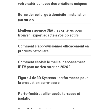
votre extérieur avec des créations uniques
porn
forca
bicudos
dotadao
gostosas
colo
favela
deu
peladas
Borne de recharge à domicile : installation
por
par un pro
dinheiro
Meilleure agence SEA : les critères pour
trouver l’expert adapté à vos objectifs
Comment s’approvisionner efficacement en
produits pétroliers
Comment choisir le meilleur abonnement
IPTV pour ne rien rater en 2026 ?
Figure 4 de 3D Systems : performance pour
la production sur-mesure
Porte-fenêtre : allier accès terrasse et
isolation