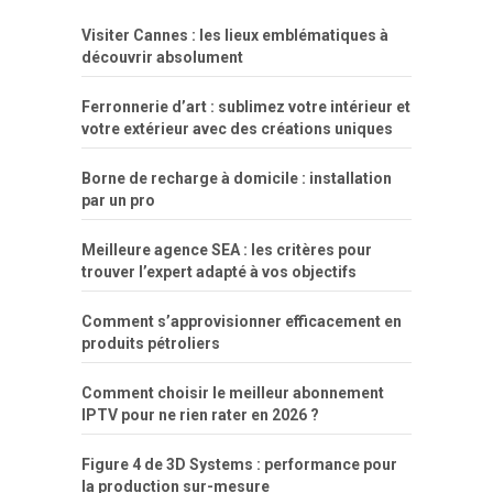
lisa
xvideos
grandes
cum
sexy
group
sentada
nua
Visiter Cannes : les lieux emblématiques à
simpsons
com
e
xbvideo
naked
negras
no
na
découvrir absolument
porn
forca
bicudos
dotadao
gostosas
colo
favela
deu
peladas
Ferronnerie d’art : sublimez votre intérieur et
por
votre extérieur avec des créations uniques
dinheiro
Borne de recharge à domicile : installation
par un pro
Meilleure agence SEA : les critères pour
trouver l’expert adapté à vos objectifs
Comment s’approvisionner efficacement en
produits pétroliers
Comment choisir le meilleur abonnement
IPTV pour ne rien rater en 2026 ?
Figure 4 de 3D Systems : performance pour
la production sur-mesure