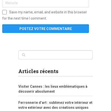
Save my name, email, and website in this browser
for the next time I comment.
www
filme
anybunny
tias
bucetas
anal
fatal
gordinha
videos
sexo
sexo
pornô
gostosas
molhadinhas
teen
model
branquinha
porno
mae
explicito
da
xshaker.net
fotos
porno
sorriso
pelada
vintage
gostosa
Articles récents
bart
tigresa
boa
de.rajwap.xyz
girl
school
nudist
xlxx.pro
vegasmpegs.com
fuck
freejavporn.mobi
fooda
peitos
masterbate
girl
crazy
sexo
melao
lisa
xvideos
grandes
cum
sexy
group
sentada
nua
Visiter Cannes : les lieux emblématiques à
simpsons
com
e
xbvideo
naked
negras
no
na
découvrir absolument
porn
forca
bicudos
dotadao
gostosas
colo
favela
deu
peladas
Ferronnerie d’art : sublimez votre intérieur et
por
votre extérieur avec des créations uniques
dinheiro