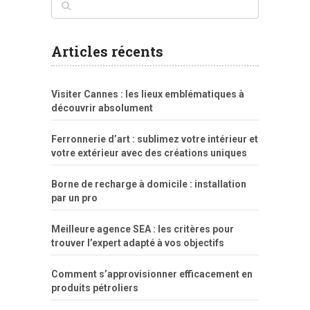
www
filme
anybunny
tias
bucetas
anal
fatal
gordinha
videos
sexo
sexo
pornô
gostosas
molhadinhas
teen
model
branquinha
porno
mae
explicito
da
xshaker.net
fotos
porno
sorriso
pelada
vintage
gostosa
Articles récents
bart
tigresa
boa
de.rajwap.xyz
girl
school
nudist
xlxx.pro
vegasmpegs.com
fuck
freejavporn.mobi
fooda
peitos
masterbate
girl
crazy
sexo
melao
lisa
xvideos
grandes
cum
sexy
group
sentada
nua
Visiter Cannes : les lieux emblématiques à
simpsons
com
e
xbvideo
naked
negras
no
na
découvrir absolument
porn
forca
bicudos
dotadao
gostosas
colo
favela
deu
peladas
Ferronnerie d’art : sublimez votre intérieur et
por
votre extérieur avec des créations uniques
dinheiro
Borne de recharge à domicile : installation
par un pro
Meilleure agence SEA : les critères pour
trouver l’expert adapté à vos objectifs
Comment s’approvisionner efficacement en
produits pétroliers