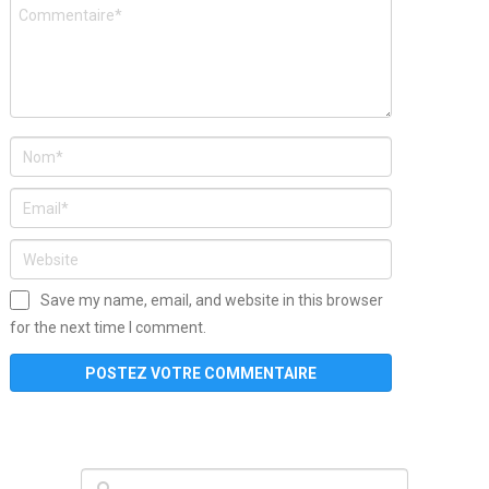
Save my name, email, and website in this browser
for the next time I comment.
www
filme
anybunny
tias
bucetas
anal
fatal
gordinha
videos
sexo