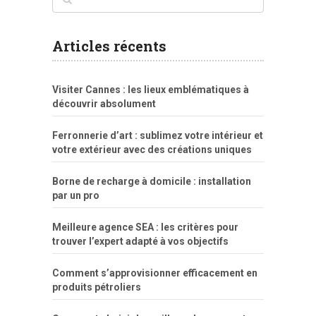
sexo
pornô
gostosas
molhadinhas
teen
model
branquinha
porno
mae
explicito
da
xshaker.net
fotos
porno
sorriso
pelada
vintage
gostosa
Articles récents
bart
tigresa
boa
de.rajwap.xyz
girl
school
nudist
xlxx.pro
vegasmpegs.com
fuck
freejavporn.mobi
fooda
peitos
masterbate
girl
crazy
sexo
melao
lisa
xvideos
grandes
cum
sexy
group
sentada
nua
Visiter Cannes : les lieux emblématiques à
simpsons
com
e
xbvideo
naked
negras
no
na
découvrir absolument
porn
forca
bicudos
dotadao
gostosas
colo
favela
deu
peladas
Ferronnerie d’art : sublimez votre intérieur et
por
votre extérieur avec des créations uniques
dinheiro
Borne de recharge à domicile : installation
par un pro
Meilleure agence SEA : les critères pour
trouver l’expert adapté à vos objectifs
Comment s’approvisionner efficacement en
produits pétroliers