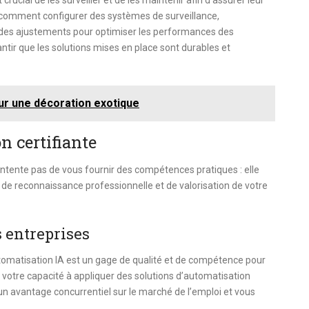
crucial de les surveiller et de les maintenir afin d’assurer leur
comment configurer des systèmes de surveillance,
r des ajustements pour optimiser les performances des
tir que les solutions mises en place sont durables et
ur une décoration exotique
n certifiante
ontente pas de vous fournir des compétences pratiques : elle
 reconnaissance professionnelle et de valorisation de votre
s entreprises
utomatisation IA est un gage de qualité et de compétence pour
e votre capacité à appliquer des solutions d’automatisation
e un avantage concurrentiel sur le marché de l’emploi et vous