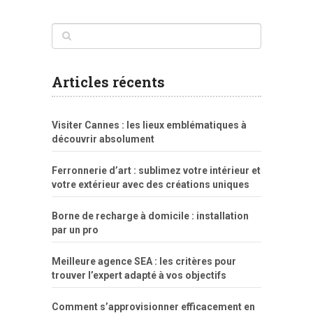
www
filme
anybunny
tias
bucetas
anal
fatal
gordinha
videos
sexo
sexo
pornô
gostosas
molhadinhas
teen
model
branquinha
porno
mae
explicito
da
xshaker.net
fotos
porno
sorriso
pelada
vintage
gostosa
Articles récents
bart
tigresa
boa
de.rajwap.xyz
girl
school
nudist
xlxx.pro
vegasmpegs.com
fuck
freejavporn.mobi
fooda
peitos
masterbate
girl
crazy
sexo
melao
lisa
xvideos
grandes
cum
sexy
group
sentada
nua
Visiter Cannes : les lieux emblématiques à
simpsons
com
e
xbvideo
naked
negras
no
na
découvrir absolument
porn
forca
bicudos
dotadao
gostosas
colo
favela
deu
peladas
Ferronnerie d’art : sublimez votre intérieur et
por
votre extérieur avec des créations uniques
dinheiro
Borne de recharge à domicile : installation
par un pro
Meilleure agence SEA : les critères pour
trouver l’expert adapté à vos objectifs
Comment s’approvisionner efficacement en