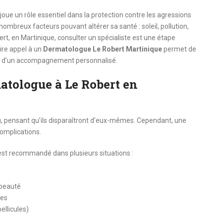
oue un rôle essentiel dans la protection contre les agressions
nombreux facteurs pouvant altérer sa santé : soleil, pollution,
t, en Martinique, consulter un spécialiste est une étape
ire appel à un
Dermatologue Le Robert Martinique
permet de
 et d’un accompagnement personnalisé.
atologue à Le Robert en
au, pensant qu’ils disparaîtront d’eux-mêmes. Cependant, une
complications.
st recommandé dans plusieurs situations :
 beauté
ues
ellicules)