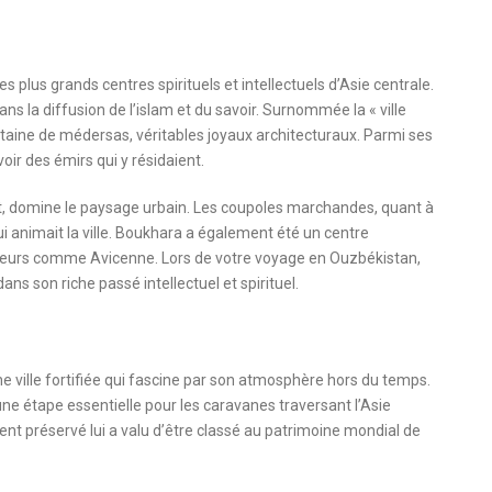
s plus grands centres spirituels et intellectuels d’Asie centrale.
dans la diffusion de l’islam et du savoir. Surnommée la « ville
ntaine de médersas, véritables joyaux architecturaux. Parmi ses
voir des émirs qui y résidaient.
, domine le paysage urbain. Les coupoles marchandes, quant à
 animait la ville. Boukhara a également été un centre
nseurs comme Avicenne. Lors de votre voyage en Ouzbékistan,
s son riche passé intellectuel et spirituel.
 ville fortifiée qui fascine par son atmosphère hors du temps.
 une étape essentielle pour les caravanes traversant l’Asie
t préservé lui a valu d’être classé au patrimoine mondial de