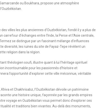
que Samarcande ou Boukhara, propose une atmosphère
 l’Ouzbékistan.
 des villes les plus anciennes d’Ouzbékistan, fondé il y a plus de
un carrefour d’échanges entre l’Inde, la Perse et l’Asie centrale,
. Termez se distingue par un fascinant mélange d’influences
e diversité, les ruines du site de Fayaz-Tepe révèlent un
te religion dans la région.
t théologien soufi, illustre quant à lui l’héritage spirituel
ion incontournable pour les passionnés d’histoire et
era l’opportunité d’explorer cette ville méconnue, véritable
hiva et Chakhrisabz, l’Ouzbékistan dévoile un patrimoine
 raconte une histoire unique, façonnée par les grands empires
 Votre voyage en Ouzbékistan vous permet donc d’explorer ces
ritualité et traditions bien vivantes. Au-delà des monuments,