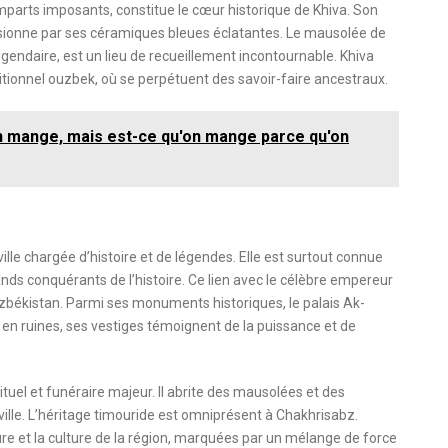
emparts imposants, constitue le cœur historique de Khiva. Son
ssionne par ses céramiques bleues éclatantes. Le mausolée de
endaire, est un lieu de recueillement incontournable. Khiva
itionnel ouzbek, où se perpétuent des savoir-faire ancestraux.
n mange, mais est-ce qu'on mange parce qu'on
ville chargée d’histoire et de légendes. Elle est surtout connue
rands conquérants de l’histoire. Ce lien avec le célèbre empereur
békistan. Parmi ses monuments historiques, le palais Ak-
e en ruines, ses vestiges témoignent de la puissance et de
rituel et funéraire majeur. Il abrite des mausolées et des
ville. L’héritage timouride est omniprésent à Chakhrisabz.
ure et la culture de la région, marquées par un mélange de force