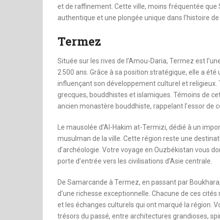
et de raffinement. Cette ville, moins fréquentée 
authentique et une plongée unique dans l’histoire de
Termez
Située sur les rives de l’Amou-Daria, Termez est l’une
2 500 ans. Grâce à sa position stratégique, elle a été 
influençant son développement culturel et religieux
grecques, bouddhistes et islamiques. Témoins de cett
ancien monastère bouddhiste, rappelant l’essor de cet
Le mausolée d’Al-Hakim at-Termizi, dédié à un importan
musulman de la ville. Cette région reste une destinat
d’archéologie. Votre voyage en Ouzbékistan vous donn
porte d’entrée vers les civilisations d’Asie centrale.
De Samarcande à Termez, en passant par Boukhara, K
d’une richesse exceptionnelle. Chacune de ces cités
et les échanges culturels qui ont marqué la région.
trésors du passé, entre architectures grandioses, spi