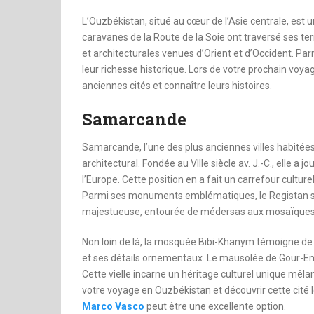
dinheiro
L’Ouzbékistan, situé au cœur de l’Asie centrale, est un
caravanes de la Route de la Soie ont traversé ses terr
et architecturales venues d’Orient et d’Occident. Par
leur richesse historique. Lors de votre prochain vo
anciennes cités et connaître leurs histoires.
Samarcande
Samarcande, l’une des plus anciennes villes habitées
architectural. Fondée au VIIIe siècle av. J.-C., elle a jo
l’Europe. Cette position en a fait un carrefour cultu
Parmi ses monuments emblématiques, le Registan se 
majestueuse, entourée de médersas aux mosaïques ét
Non loin de là, la mosquée Bibi-Khanym témoigne de
et ses détails ornementaux. Le mausolée de Gour-Em
Cette vielle incarne un héritage culturel unique mêl
votre voyage en Ouzbékistan et découvrir cette cité 
Marco Vasco
peut être une excellente option.