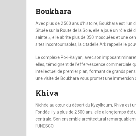
Boukhara
Avec plus de 2 500 ans d’histoire, Boukhara est l’un de
Située sur la Route de la Soie, elle a joué un rôle clé 
sainte », elle abrite plus de 350 mosquées et une ce
sites incontournables, la citadelle Ark rappelle le pou
Le complexe Po-i-Kalyan, avec son imposant minaret
elles, témoignent de l’effervescence commerciale qui
intellectuel de premier plan, formant de grands pe
une visite de Boukhara vous promet une immersion dan
Khiva
Nichée au cœur du désert du Kyzylkoum, Khiva est une
Fondée il y a plus de 2 500 ans, elle a longtemps été
centrale. Son ensemble architectural remarquablemen
l’UNESCO.