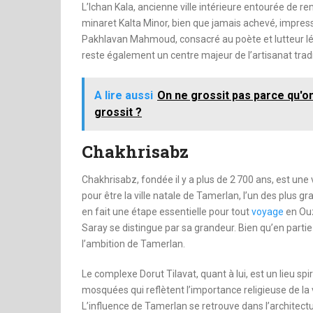
L’Ichan Kala, ancienne ville intérieure entourée de r
minaret Kalta Minor, bien que jamais achevé, impre
Pakhlavan Mahmoud, consacré au poète et lutteur lég
reste également un centre majeur de l’artisanat trad
A lire aussi
On ne grossit pas parce qu'o
grossit ?
Chakhrisabz
Chakhrisabz, fondée il y a plus de 2 700 ans, est une 
pour être la ville natale de Tamerlan, l’un des plus g
en fait une étape essentielle pour tout
voyage
en Ouz
Saray se distingue par sa grandeur. Bien qu’en parti
l’ambition de Tamerlan.
Le complexe Dorut Tilavat, quant à lui, est un lieu spi
mosquées qui reflètent l’importance religieuse de la 
L’influence de Tamerlan se retrouve dans l’architect