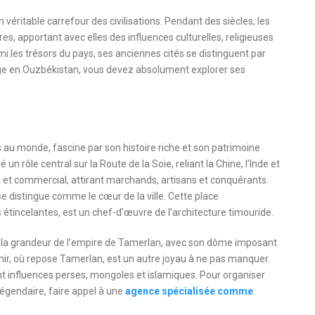
 véritable carrefour des civilisations. Pendant des siècles, les
es, apportant avec elles des influences culturelles, religieuses
mi les trésors du pays, ses anciennes cités se distinguent par
yage en Ouzbékistan, vous devez absolument explorer ses
 au monde, fascine par son histoire riche et son patrimoine
ué un rôle central sur la Route de la Soie, reliant la Chine, l’Inde et
rel et commercial, attirant marchands, artisans et conquérants.
distingue comme le cœur de la ville. Cette place
incelantes, est un chef-d’œuvre de l’architecture timouride.
 la grandeur de l’empire de Tamerlan, avec son dôme imposant
ir, où repose Tamerlan, est un autre joyau à ne pas manquer.
ant influences perses, mongoles et islamiques. Pour organiser
légendaire, faire appel à une
agence spécialisée comme