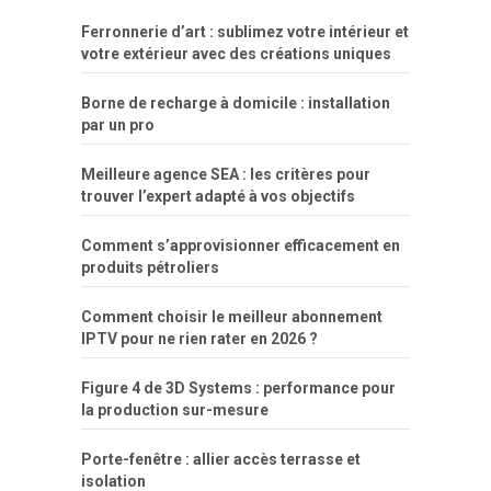
lisa
xvideos
grandes
cum
sexy
group
sentada
nua
Ferronnerie d’art : sublimez votre intérieur et
simpsons
com
e
xbvideo
naked
negras
no
na
votre extérieur avec des créations uniques
porn
forca
bicudos
dotadao
gostosas
colo
favela
deu
peladas
Borne de recharge à domicile : installation
por
par un pro
dinheiro
Meilleure agence SEA : les critères pour
trouver l’expert adapté à vos objectifs
Comment s’approvisionner efficacement en
produits pétroliers
Comment choisir le meilleur abonnement
IPTV pour ne rien rater en 2026 ?
Figure 4 de 3D Systems : performance pour
la production sur-mesure
Porte-fenêtre : allier accès terrasse et
isolation