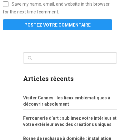
Save my name, email, and website in this browser
for the next time I comment.
www
filme
anybunny
tias
bucetas
anal
fatal
gordinha
videos
sexo
sexo
pornô
gostosas
molhadinhas
teen
model
branquinha
porno
mae
explicito
da
xshaker.net
fotos
porno
sorriso
pelada
vintage
gostosa
Articles récents
bart
tigresa
boa
de.rajwap.xyz
girl
school
nudist
xlxx.pro
vegasmpegs.com
fuck
freejavporn.mobi
fooda
peitos
masterbate
girl
crazy
sexo
melao
lisa
xvideos
grandes
cum
sexy
group
sentada
nua
Visiter Cannes : les lieux emblématiques à
simpsons
com
e
xbvideo
naked
negras
no
na
découvrir absolument
porn
forca
bicudos
dotadao
gostosas
colo
favela
deu
peladas
Ferronnerie d’art : sublimez votre intérieur et
por
votre extérieur avec des créations uniques
dinheiro
Borne de recharge à domicile : installation