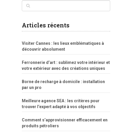
www
filme
anybunny
tias
bucetas
anal
fatal
gordinha
videos
sexo
sexo
pornô
gostosas
molhadinhas
teen
model
branquinha
porno
mae
explicito
da
xshaker.net
fotos
porno
sorriso
pelada
vintage
gostosa
Articles récents
bart
tigresa
boa
de.rajwap.xyz
girl
school
nudist
xlxx.pro
vegasmpegs.com
fuck
freejavporn.mobi
fooda
peitos
masterbate
girl
crazy
sexo
melao
lisa
xvideos
grandes
cum
sexy
group
sentada
nua
Visiter Cannes : les lieux emblématiques à
simpsons
com
e
xbvideo
naked
negras
no
na
découvrir absolument
porn
forca
bicudos
dotadao
gostosas
colo
favela
deu
peladas
Ferronnerie d’art : sublimez votre intérieur et
por
votre extérieur avec des créations uniques
dinheiro
Borne de recharge à domicile : installation
par un pro
Meilleure agence SEA : les critères pour
trouver l’expert adapté à vos objectifs
Comment s’approvisionner efficacement en
produits pétroliers