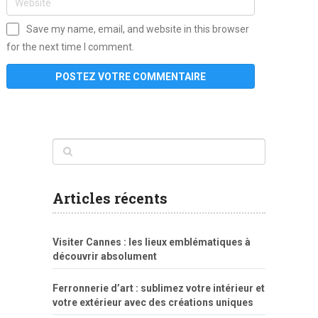
Save my name, email, and website in this browser
for the next time I comment.
www
filme
anybunny
tias
bucetas
anal
fatal
gordinha
videos
sexo
sexo
pornô
gostosas
molhadinhas
teen
model
branquinha
porno
mae
explicito
da
xshaker.net
fotos
porno
sorriso
pelada
vintage
gostosa
Articles récents
bart
tigresa
boa
de.rajwap.xyz
girl
school
nudist
xlxx.pro
vegasmpegs.com
fuck
freejavporn.mobi
fooda
peitos
masterbate
girl
crazy
sexo
melao
lisa
xvideos
grandes
cum
sexy
group
sentada
nua
Visiter Cannes : les lieux emblématiques à
simpsons
com
e
xbvideo
naked
negras
no
na
découvrir absolument
porn
forca
bicudos
dotadao
gostosas
colo
favela
deu
peladas
Ferronnerie d’art : sublimez votre intérieur et
por
votre extérieur avec des créations uniques
dinheiro