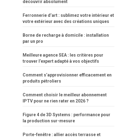
découvrir absolument
porn
forca
bicudos
dotadao
gostosas
colo
favela
deu
peladas
Ferronnerie d’art : sublimez votre intérieur et
por
votre extérieur avec des créations uniques
dinheiro
Borne de recharge à domicile : installation
par un pro
Meilleure agence SEA : les critères pour
trouver l’expert adapté à vos objectifs
Comment s’approvisionner efficacement en
produits pétroliers
Comment choisir le meilleur abonnement
IPTV pour ne rien rater en 2026 ?
Figure 4 de 3D Systems : performance pour
la production sur-mesure
Porte-fenêtre : allier accès terrasse et