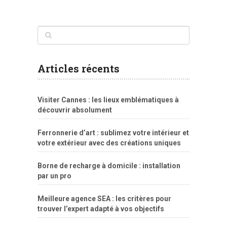
www
filme
anybunny
tias
bucetas
anal
fatal
gordinha
videos
sexo
sexo
pornô
gostosas
molhadinhas
teen
model
branquinha
porno
mae
explicito
da
xshaker.net
fotos
porno
sorriso
pelada
vintage
gostosa
Articles récents
bart
tigresa
boa
de.rajwap.xyz
girl
school
nudist
xlxx.pro
vegasmpegs.com
fuck
freejavporn.mobi
fooda
peitos
masterbate
girl
crazy
sexo
melao
lisa
xvideos
grandes
cum
sexy
group
sentada
nua
Visiter Cannes : les lieux emblématiques à
simpsons
com
e
xbvideo
naked
negras
no
na
découvrir absolument
porn
forca
bicudos
dotadao
gostosas
colo
favela
deu
peladas
Ferronnerie d’art : sublimez votre intérieur et
por
votre extérieur avec des créations uniques
dinheiro
Borne de recharge à domicile : installation
par un pro
Meilleure agence SEA : les critères pour
trouver l’expert adapté à vos objectifs