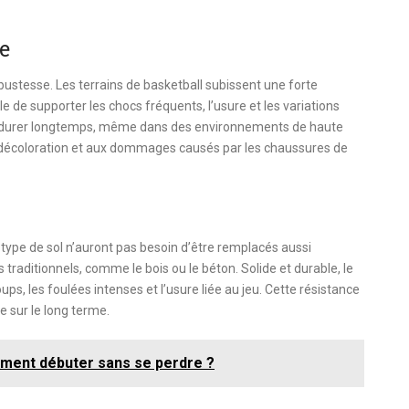
e
bustesse. Les terrains de basketball subissent une forte
le de supporter les chocs fréquents, l’usure et les variations
ur durer longtemps, même dans des environnements de haute
la décoloration et aux dommages causés par les chaussures de
e type de sol n’auront pas besoin d’être remplacés aussi
raditionnels, comme le bois ou le béton. Solide et durable, le
s, les foulées intenses et l’usure liée au jeu. Cette résistance
e sur le long terme.
mment débuter sans se perdre ?