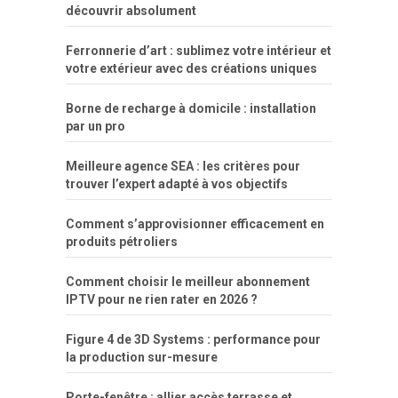
découvrir absolument
porn
forca
bicudos
dotadao
gostosas
colo
favela
deu
peladas
Ferronnerie d’art : sublimez votre intérieur et
por
votre extérieur avec des créations uniques
dinheiro
Borne de recharge à domicile : installation
par un pro
Meilleure agence SEA : les critères pour
trouver l’expert adapté à vos objectifs
Comment s’approvisionner efficacement en
produits pétroliers
Comment choisir le meilleur abonnement
IPTV pour ne rien rater en 2026 ?
Figure 4 de 3D Systems : performance pour
la production sur-mesure
Porte-fenêtre : allier accès terrasse et