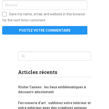
Save my name, email, and website in this browser
for the next time I comment.
www
filme
anybunny
tias
bucetas
anal
fatal
gordinha
videos
sexo
sexo
pornô
gostosas
molhadinhas
teen
model
branquinha
porno
mae
explicito
da
xshaker.net
fotos
porno
sorriso
pelada
vintage
gostosa
Articles récents
bart
tigresa
boa
de.rajwap.xyz
girl
school
nudist
xlxx.pro
vegasmpegs.com
fuck
freejavporn.mobi
fooda
peitos
masterbate
girl
crazy
sexo
melao
lisa
xvideos
grandes
cum
sexy
group
sentada
nua
Visiter Cannes : les lieux emblématiques à
simpsons
com
e
xbvideo
naked
negras
no
na
découvrir absolument
porn
forca
bicudos
dotadao
gostosas
colo
favela
deu
peladas
Ferronnerie d’art : sublimez votre intérieur et
por
votre extérieur avec des créations uniques