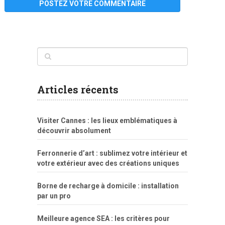
www
filme
anybunny
tias
bucetas
anal
fatal
gordinha
videos
sexo
sexo
pornô
gostosas
molhadinhas
teen
model
branquinha
porno
mae
explicito
da
xshaker.net
fotos
porno
sorriso
pelada
vintage
gostosa
Articles récents
bart
tigresa
boa
de.rajwap.xyz
girl
school
nudist
xlxx.pro
vegasmpegs.com
fuck
freejavporn.mobi
fooda
peitos
masterbate
girl
crazy
sexo
melao
lisa
xvideos
grandes
cum
sexy
group
sentada
nua
Visiter Cannes : les lieux emblématiques à
simpsons
com
e
xbvideo
naked
negras
no
na
découvrir absolument
porn
forca
bicudos
dotadao
gostosas
colo
favela
deu
peladas
Ferronnerie d’art : sublimez votre intérieur et
por
votre extérieur avec des créations uniques
dinheiro
Borne de recharge à domicile : installation
par un pro
Meilleure agence SEA : les critères pour