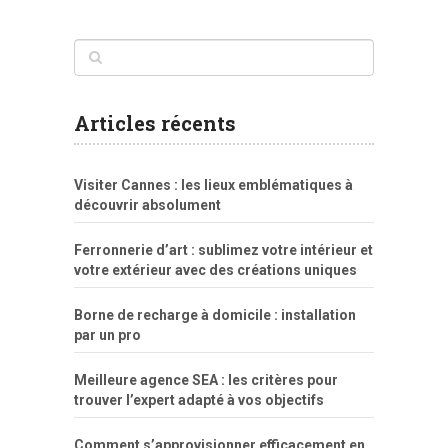
www
filme
anybunny
tias
bucetas
anal
fatal
gordinha
videos
sexo
sexo
pornô
gostosas
molhadinhas
teen
model
branquinha
porno
mae
explicito
da
xshaker.net
fotos
porno
sorriso
pelada
vintage
gostosa
Articles récents
bart
tigresa
boa
de.rajwap.xyz
girl
school
nudist
xlxx.pro
vegasmpegs.com
fuck
freejavporn.mobi
fooda
peitos
masterbate
girl
crazy
sexo
melao
lisa
xvideos
grandes
cum
sexy
group
sentada
nua
Visiter Cannes : les lieux emblématiques à
simpsons
com
e
xbvideo
naked
negras
no
na
découvrir absolument
porn
forca
bicudos
dotadao
gostosas
colo
favela
deu
peladas
Ferronnerie d’art : sublimez votre intérieur et
por
votre extérieur avec des créations uniques
dinheiro
Borne de recharge à domicile : installation
par un pro
Meilleure agence SEA : les critères pour
trouver l’expert adapté à vos objectifs
Comment s’approvisionner efficacement en