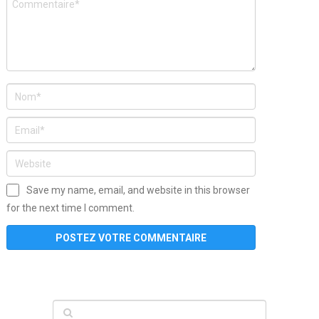
Save my name, email, and website in this browser
for the next time I comment.
www
filme
anybunny
tias
bucetas
anal
fatal
gordinha
videos
sexo