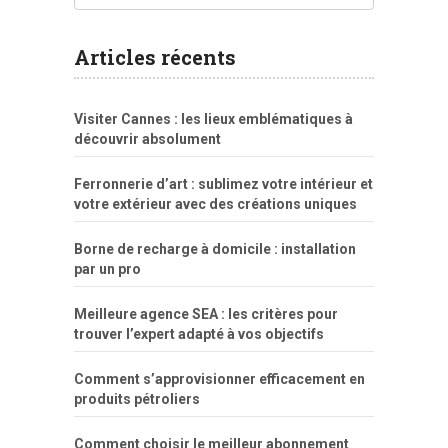
sexo
pornô
gostosas
molhadinhas
teen
model
branquinha
porno
mae
explicito
da
xshaker.net
fotos
porno
sorriso
pelada
vintage
gostosa
Articles récents
bart
tigresa
boa
de.rajwap.xyz
girl
school
nudist
xlxx.pro
vegasmpegs.com
fuck
freejavporn.mobi
fooda
peitos
masterbate
girl
crazy
sexo
melao
lisa
xvideos
grandes
cum
sexy
group
sentada
nua
Visiter Cannes : les lieux emblématiques à
simpsons
com
e
xbvideo
naked
negras
no
na
découvrir absolument
porn
forca
bicudos
dotadao
gostosas
colo
favela
deu
peladas
Ferronnerie d’art : sublimez votre intérieur et
por
votre extérieur avec des créations uniques
dinheiro
Borne de recharge à domicile : installation
par un pro
Meilleure agence SEA : les critères pour
trouver l’expert adapté à vos objectifs
Comment s’approvisionner efficacement en
produits pétroliers
Comment choisir le meilleur abonnement