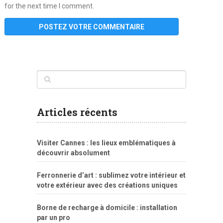
for the next time I comment.
www
filme
anybunny
tias
bucetas
anal
fatal
gordinha
videos
sexo
sexo
pornô
gostosas
molhadinhas
teen
model
branquinha
porno
mae
explicito
da
xshaker.net
fotos
porno
sorriso
pelada
vintage
gostosa
Articles récents
bart
tigresa
boa
de.rajwap.xyz
girl
school
nudist
xlxx.pro
vegasmpegs.com
fuck
freejavporn.mobi
fooda
peitos
masterbate
girl
crazy
sexo
melao
lisa
xvideos
grandes
cum
sexy
group
sentada
nua
Visiter Cannes : les lieux emblématiques à
simpsons
com
e
xbvideo
naked
negras
no
na
découvrir absolument
porn
forca
bicudos
dotadao
gostosas
colo
favela
deu
peladas
Ferronnerie d’art : sublimez votre intérieur et
por
votre extérieur avec des créations uniques
dinheiro
Borne de recharge à domicile : installation
par un pro