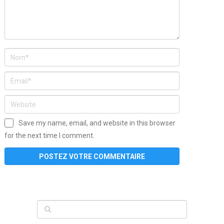
Save my name, email, and website in this browser
for the next time I comment.
www
filme
anybunny
tias
bucetas
anal
fatal
gordinha
videos
sexo
sexo
pornô
gostosas
molhadinhas
teen
model
branquinha
porno
mae