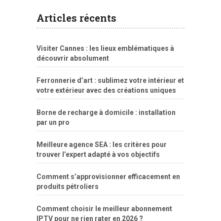
explicito
da
xshaker.net
fotos
porno
sorriso
pelada
vintage
gostosa
Articles récents
bart
tigresa
boa
de.rajwap.xyz
girl
school
nudist
xlxx.pro
vegasmpegs.com
fuck
freejavporn.mobi
fooda
peitos
masterbate
girl
crazy
sexo
melao
lisa
xvideos
grandes
cum
sexy
group
sentada
nua
Visiter Cannes : les lieux emblématiques à
simpsons
com
e
xbvideo
naked
negras
no
na
découvrir absolument
porn
forca
bicudos
dotadao
gostosas
colo
favela
deu
peladas
Ferronnerie d’art : sublimez votre intérieur et
por
votre extérieur avec des créations uniques
dinheiro
Borne de recharge à domicile : installation
par un pro
Meilleure agence SEA : les critères pour
trouver l’expert adapté à vos objectifs
Comment s’approvisionner efficacement en
produits pétroliers
Comment choisir le meilleur abonnement
IPTV pour ne rien rater en 2026 ?