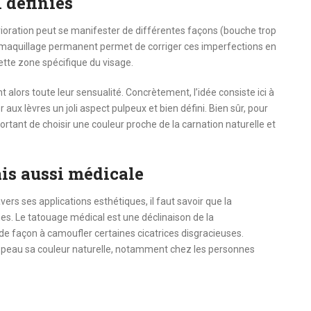
 définies
érioration peut se manifester de différentes façons (bouche trop
e maquillage permanent permet de corriger ces imperfections en
cette zone spécifique du visage.
 alors toute leur sensualité. Concrètement, l’idée consiste ici à
ux lèvres un joli aspect pulpeux et bien défini. Bien sûr, pour
mportant de choisir une couleur proche de la carnation naturelle et
is aussi médicale
ers ses applications esthétiques, il faut savoir que la
mes. Le tatouage médical est une déclinaison de la
e façon à camoufler certaines cicatrices disgracieuses.
 la peau sa couleur naturelle, notamment chez les personnes