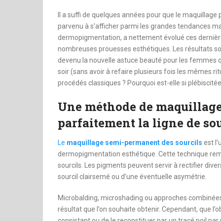
dinheiro
Il a suffi de quelques années pour que le maquillag
parvenu à s’afficher parmi les grandes tendances ma
dermopigmentation, a nettement évolué ces dernière
nombreuses prouesses esthétiques. Les résultats son
devenu la nouvelle astuce beauté pour les femmes qu
soir (sans avoir à refaire plusieurs fois les mêmes rit
procédés classiques ? Pourquoi est-elle si plébiscitée
Une méthode de maquillage 
parfaitement la ligne de sou
Le
maquillage semi-permanent des sourcils
est l’
dermopigmentation esthétique. Cette technique rempl
sourcils. Les pigments peuvent servir à rectifier div
sourcil clairsemé ou d’une éventuelle asymétrie.
Microbalding, microshading ou approches combinées, 
résultat que l’on souhaite obtenir. Cependant, que l’ob
consistant ou de le reconstituer par un tracé poil par 