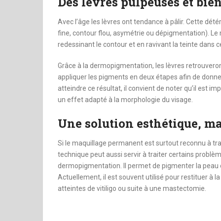
Des lèvres pulpeuses et bien
Avec l’âge les lèvres ont tendance à pâlir. Cette dét
fine, contour flou, asymétrie ou dépigmentation). L
redessinant le contour et en ravivant la teinte dans 
Grâce à la dermopigmentation, les lèvres retrouveront
appliquer les pigments en deux étapes afin de donner a
atteindre ce résultat, il convient de noter qu’il est i
un effet adapté à la morphologie du visage.
Une solution esthétique, ma
Si le maquillage permanent est surtout reconnu à trav
technique peut aussi servir à traiter certains problè
dermopigmentation. Il permet de pigmenter la peau d
Actuellement, il est souvent utilisé pour restituer à
atteintes de vitiligo ou suite à une mastectomie.