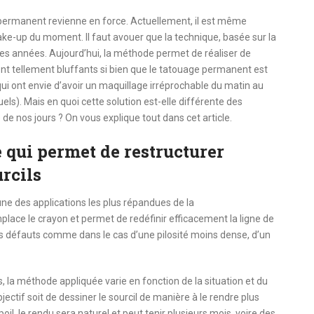
e permanent revienne en force. Actuellement, il est même
ke-up du moment. Il faut avouer que la technique, basée sur la
s années. Aujourd’hui, la méthode permet de réaliser de
t tellement bluffants si bien que le tatouage permanent est
i ont envie d’avoir un maquillage irréprochable du matin au
uels). Mais en quoi cette solution est-elle différente des
 de nos jours ? On vous explique tout dans cet article.
qui permet de restructurer
rcils
une des applications les plus répandues de la
ace le crayon et permet de redéfinir efficacement la ligne de
ers défauts comme dans le cas d’une pilosité moins dense, d’un
la méthode appliquée varie en fonction de la situation et du
jectif soit de dessiner le sourcil de manière à le rendre plus
poil, le rendu sera naturel et peut tenir plusieurs mois, voire des