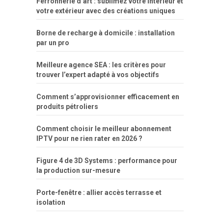
Ferronnerie d’art : sublimez votre intérieur et
por
votre extérieur avec des créations uniques
dinheiro
Borne de recharge à domicile : installation
par un pro
Meilleure agence SEA : les critères pour
trouver l’expert adapté à vos objectifs
Comment s’approvisionner efficacement en
produits pétroliers
Comment choisir le meilleur abonnement
IPTV pour ne rien rater en 2026 ?
Figure 4 de 3D Systems : performance pour
la production sur-mesure
Porte-fenêtre : allier accès terrasse et
isolation