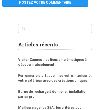
www
filme
anybunny
tias
bucetas
anal
fatal
gordinha
videos
sexo
sexo
pornô
gostosas
molhadinhas
teen
model
branquinha
porno
mae
explicito
da
xshaker.net
fotos
porno
sorriso
pelada
vintage
gostosa
Articles récents
bart
tigresa
boa
de.rajwap.xyz
girl
school
nudist
xlxx.pro
vegasmpegs.com
fuck
freejavporn.mobi
fooda
peitos
masterbate
girl
crazy
sexo
melao
lisa
xvideos
grandes
cum
sexy
group
sentada
nua
Visiter Cannes : les lieux emblématiques à
simpsons
com
e
xbvideo
naked
negras
no
na
découvrir absolument
porn
forca
bicudos
dotadao
gostosas
colo
favela
deu
peladas
Ferronnerie d’art : sublimez votre intérieur et
por
votre extérieur avec des créations uniques
dinheiro
Borne de recharge à domicile : installation
par un pro
Meilleure agence SEA : les critères pour