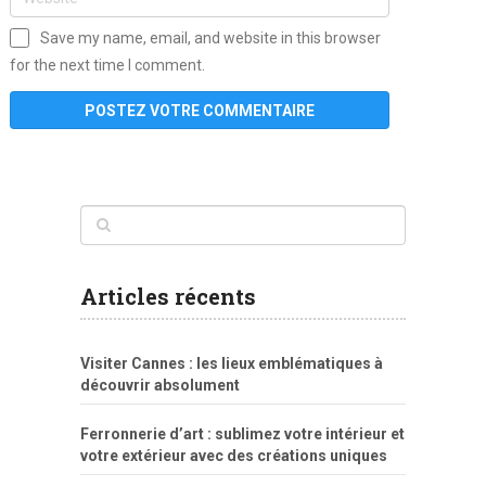
Save my name, email, and website in this browser
for the next time I comment.
www
filme
anybunny
tias
bucetas
anal
fatal
gordinha
videos
sexo
sexo
pornô
gostosas
molhadinhas
teen
model
branquinha
porno
mae
explicito
da
xshaker.net
fotos
porno
sorriso
pelada
vintage
gostosa
Articles récents
bart
tigresa
boa
de.rajwap.xyz
girl
school
nudist
xlxx.pro
vegasmpegs.com
fuck
freejavporn.mobi
fooda
peitos
masterbate
girl
crazy
sexo
melao
lisa
xvideos
grandes
cum
sexy
group
sentada
nua
Visiter Cannes : les lieux emblématiques à
simpsons
com
e
xbvideo
naked
negras
no
na
découvrir absolument
porn
forca
bicudos
dotadao
gostosas
colo
favela
deu
peladas
Ferronnerie d’art : sublimez votre intérieur et
por
votre extérieur avec des créations uniques
dinheiro