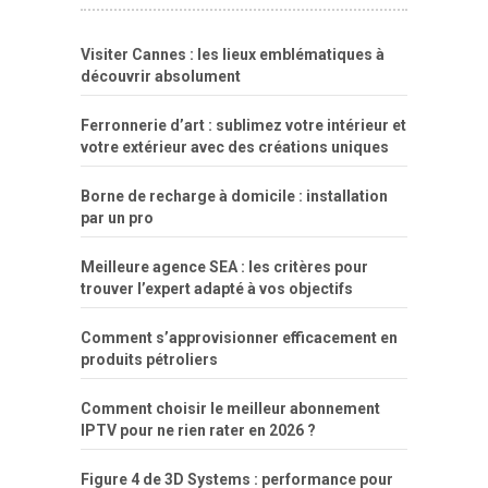
fuck
freejavporn.mobi
fooda
peitos
masterbate
girl
crazy
sexo
melao
lisa
xvideos
grandes
cum
sexy
group
sentada
nua
Visiter Cannes : les lieux emblématiques à
simpsons
com
e
xbvideo
naked
negras
no
na
découvrir absolument
porn
forca
bicudos
dotadao
gostosas
colo
favela
deu
peladas
Ferronnerie d’art : sublimez votre intérieur et
por
votre extérieur avec des créations uniques
dinheiro
Borne de recharge à domicile : installation
par un pro
Meilleure agence SEA : les critères pour
trouver l’expert adapté à vos objectifs
Comment s’approvisionner efficacement en
produits pétroliers
Comment choisir le meilleur abonnement
IPTV pour ne rien rater en 2026 ?
Figure 4 de 3D Systems : performance pour