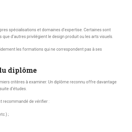
res spécialisations et domaines d’expertise. Certaines sont
ue d’autres privilégient le design produit ou les arts visuels.
apidement les formations qui ne correspondent pas à ses
 du diplôme
emiers critères à examiner. Un diplôme reconnu offre davantage
rsuite d’études.
 est recommandé de vérifier :
c.) ;