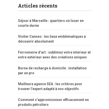
Articles récents
bart
tigresa
boa
de.rajwap.xyz
girl
school
nudist
xlxx.pro
vegasmpegs.com
fuck
freejavporn.mobi
fooda
peitos
masterbate
girl
crazy
sexo
melao
lisa
xvideos
grandes
cum
sexy
group
sentada
nua
Séjour à Marseille : quartiers où louer en
simpsons
com
e
xbvideo
naked
negras
no
na
courte durée
porn
forca
bicudos
dotadao
gostosas
colo
favela
deu
peladas
Visiter Cannes : les lieux emblématiques à
por
découvrir absolument
dinheiro
Ferronnerie d’art : sublimez votre intérieur et
votre extérieur avec des créations uniques
Borne de recharge à domicile : installation
par un pro
Meilleure agence SEA : les critères pour
trouver l’expert adapté à vos objectifs
Comment s’approvisionner efficacement en
produits pétroliers