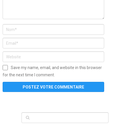
Save my name, email, and website in this browser
for the next time I comment.
www
filme
anybunny
tias
bucetas
anal
fatal
gordinha
videos
sexo
sexo
pornô
gostosas
molhadinhas
teen
model
branquinha
porno
mae
explicito
da
xshaker.net
fotos
porno
sorriso
pelada
vintage
gostosa