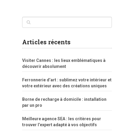
www
filme
anybunny
tias
bucetas
anal
fatal
gordinha
videos
sexo
sexo
pornô
gostosas
molhadinhas
teen
model
branquinha
porno
mae
explicito
da
xshaker.net
fotos
porno
sorriso
pelada
vintage
gostosa
Articles récents
bart
tigresa
boa
de.rajwap.xyz
girl
school
nudist
xlxx.pro
vegasmpegs.com
fuck
freejavporn.mobi
fooda
peitos
masterbate
girl
crazy
sexo
melao
lisa
xvideos
grandes
cum
sexy
group
sentada
nua
Visiter Cannes : les lieux emblématiques à
simpsons
com
e
xbvideo
naked
negras
no
na
découvrir absolument
porn
forca
bicudos
dotadao
gostosas
colo
favela
deu
peladas
Ferronnerie d’art : sublimez votre intérieur et
por
votre extérieur avec des créations uniques
dinheiro
Borne de recharge à domicile : installation
par un pro
Meilleure agence SEA : les critères pour
trouver l’expert adapté à vos objectifs