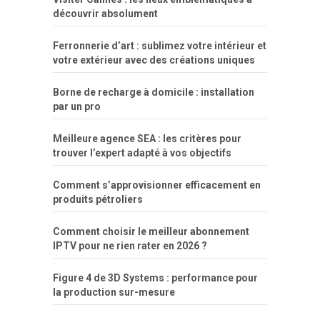
simpsons
com
e
xbvideo
naked
negras
no
na
découvrir absolument
porn
forca
bicudos
dotadao
gostosas
colo
favela
deu
peladas
Ferronnerie d’art : sublimez votre intérieur et
por
votre extérieur avec des créations uniques
dinheiro
Borne de recharge à domicile : installation
par un pro
Meilleure agence SEA : les critères pour
trouver l’expert adapté à vos objectifs
Comment s’approvisionner efficacement en
produits pétroliers
Comment choisir le meilleur abonnement
IPTV pour ne rien rater en 2026 ?
Figure 4 de 3D Systems : performance pour
la production sur-mesure