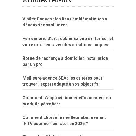
Articles récents
fuck
freejavporn.mobi
fooda
peitos
masterbate
girl
crazy
sexo
melao
lisa
xvideos
grandes
cum
sexy
group
sentada
nua
Visiter Cannes : les lieux emblématiques à
simpsons
com
e
xbvideo
naked
negras
no
na
découvrir absolument
porn
forca
bicudos
dotadao
gostosas
colo
favela
deu
peladas
Ferronnerie d’art : sublimez votre intérieur et
por
votre extérieur avec des créations uniques
dinheiro
Borne de recharge à domicile : installation
par un pro
Meilleure agence SEA : les critères pour
trouver l’expert adapté à vos objectifs
Comment s’approvisionner efficacement en
produits pétroliers
Comment choisir le meilleur abonnement
IPTV pour ne rien rater en 2026 ?