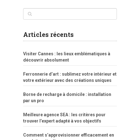
www
filme
anybunny
tias
bucetas
anal
fatal
gordinha
videos
sexo
sexo
pornô
gostosas
molhadinhas
teen
model
branquinha
porno
mae
explicito
da
xshaker.net
fotos
porno
sorriso
pelada
vintage
gostosa
Articles récents
bart
tigresa
boa
de.rajwap.xyz
girl
school
nudist
xlxx.pro
vegasmpegs.com
fuck
freejavporn.mobi
fooda
peitos
masterbate
girl
crazy
sexo
melao
lisa
xvideos
grandes
cum
sexy
group
sentada
nua
Visiter Cannes : les lieux emblématiques à
simpsons
com
e
xbvideo
naked
negras
no
na
découvrir absolument
porn
forca
bicudos
dotadao
gostosas
colo
favela
deu
peladas
Ferronnerie d’art : sublimez votre intérieur et
por
votre extérieur avec des créations uniques
dinheiro
Borne de recharge à domicile : installation
par un pro
Meilleure agence SEA : les critères pour
trouver l’expert adapté à vos objectifs
Comment s’approvisionner efficacement en