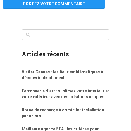
www
filme
anybunny
tias
bucetas
anal
fatal
gordinha
videos
sexo
sexo
pornô
gostosas
molhadinhas
teen
model
branquinha
porno
mae
explicito
da
xshaker.net
fotos
porno
sorriso
pelada
vintage
gostosa
Articles récents
bart
tigresa
boa
de.rajwap.xyz
girl
school
nudist
xlxx.pro
vegasmpegs.com
fuck
freejavporn.mobi
fooda
peitos
masterbate
girl
crazy
sexo
melao
lisa
xvideos
grandes
cum
sexy
group
sentada
nua
Visiter Cannes : les lieux emblématiques à
simpsons
com
e
xbvideo
naked
negras
no
na
découvrir absolument
porn
forca
bicudos
dotadao
gostosas
colo
favela
deu
peladas
Ferronnerie d’art : sublimez votre intérieur et
por
votre extérieur avec des créations uniques
dinheiro
Borne de recharge à domicile : installation
par un pro
Meilleure agence SEA : les critères pour