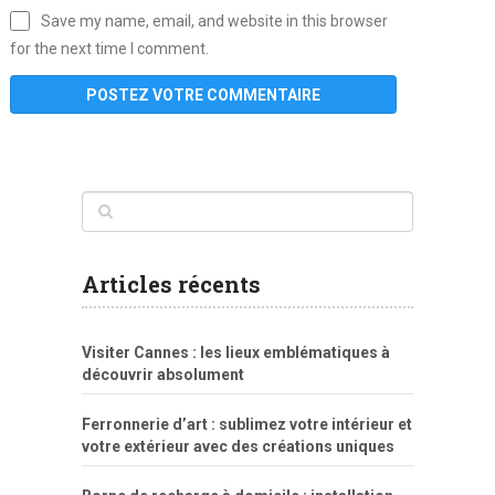
Save my name, email, and website in this browser
for the next time I comment.
www
filme
anybunny
tias
bucetas
anal
fatal
gordinha
videos
sexo
sexo
pornô
gostosas
molhadinhas
teen
model
branquinha
porno
mae
explicito
da
xshaker.net
fotos
porno
sorriso
pelada
vintage
gostosa
Articles récents
bart
tigresa
boa
de.rajwap.xyz
girl
school
nudist
xlxx.pro
vegasmpegs.com
fuck
freejavporn.mobi
fooda
peitos
masterbate
girl
crazy
sexo
melao
lisa
xvideos
grandes
cum
sexy
group
sentada
nua
Visiter Cannes : les lieux emblématiques à
simpsons
com
e
xbvideo
naked
negras
no
na
découvrir absolument
porn
forca
bicudos
dotadao
gostosas
colo
favela
deu
peladas
Ferronnerie d’art : sublimez votre intérieur et
por
votre extérieur avec des créations uniques
dinheiro